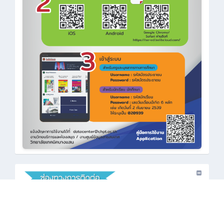
•
: 038-386-360
•
: saraban_cbi@chpt.ac.th
•
: www.chpt.ac.th