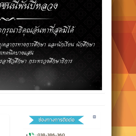
•
: 038-386-360