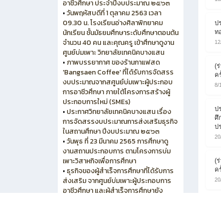
อาชีวศึกษา ประจำปีงบประมาณ ๒๕๖๓
•
วันพฤหัสบดีที่ 1 ตุลาคม 2563 เวลา
09.30 น. โรงเรียนอ่างศิลาพิทยาคม
ปร
นักเรียน ชั้นมัธยมศึกษาระดับศึกษาตอนต้น
ท
จำนวน 40 คน และคุณครู เข้าศึกษาดูงาน
12
ศูนย์บ่มเพาะ วิทยาลัยเทคนิคบางแสน
•
ภาพบรรยากาศ ของร้านกาแฟสด
(ร
'Bangsaen Coffee' ที่ได้รับการจัดสรร
ครั
งบประมาณจากสศูนย์บ่มเพาะผู้ประกอบ
8/
การอาชีวศึกษา ภายใต้โครงการสร้างผู้
ประกอบการใหม่ (SMEs)
ปร
•
ประกาศวิทยาลัยเทคนิคบางแสน เรื่อง
ศึ
การจัดสรรงบประมาณการส่งเสริมธุรกิจ
ปร
ในสถานศึกษา ปีงบประมาณ ๒๕๖๓
20
•
วันพุธ ที่ 23 มีนาคม 2565 การศึกษาดู
งานสถานประกอบการ ตามโครงการบ่ม
เพาะวิสาหกิจเพื่อการศึกษา
(ร
ครั
•
ธุรกิจของผู้สำเร็จการศึกษาที่ได้รับการ
ส่งเสริม จากศูนย์บ่มเพาะผู้ประกอบการ
20
อาชีวศึกษา และผู้สำเร็จการศึกษายัง
ประกอบธุรกิจอยู่ในปัจจุบัน
(ร
12