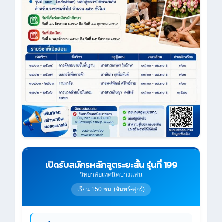
เปิดรับสมัครหลักสูตระยะสั้น รุ่นที่ 199
วิทยาลัยเทคนิคบางแสน
เรียน 150 ชม. (จันทร์-ศุกร์)