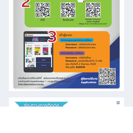
•
: 038-386-360
•
: saraban_cbi@chpt.ac.th
•
: www.chpt.ac.th