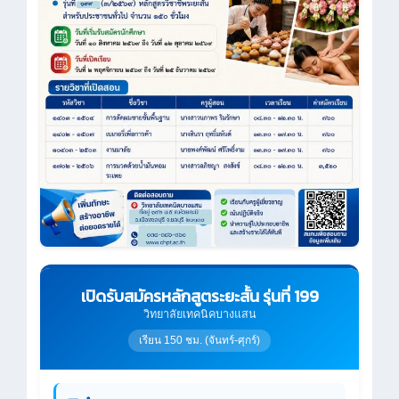
เปิดรับสมัครหลักสูตระยะสั้น รุ่นที่ 199
วิทยาลัยเทคนิคบางแสน
เรียน 150 ชม. (จันทร์-ศุกร์)