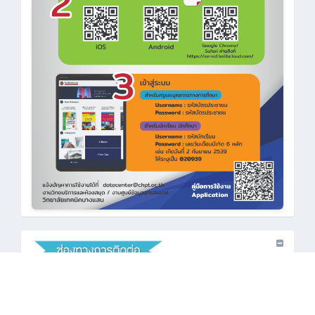
•
: 038-386-360
•
: saraban_cbi@chpt.ac.th
•
: www.chpt.ac.th