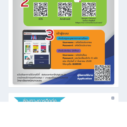
•
: 038-386-360
•
: saraban_cbi@chpt.ac.th
•
: www.chpt.ac.th