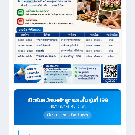
เปิดรับสมัครหลักสูตระยะสั้น รุ่นที่ 199
วิทยาลัยเทคนิคบางแสน
เรียน 150 ชม. (จันทร์-ศุกร์)