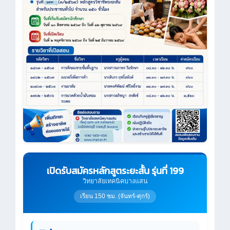
เปิดรับสมัครหลักสูตระยะสั้น รุ่นที่ 199
วิทยาลัยเทคนิคบางแสน
เรียน 150 ชม. (จันทร์-ศุกร์)