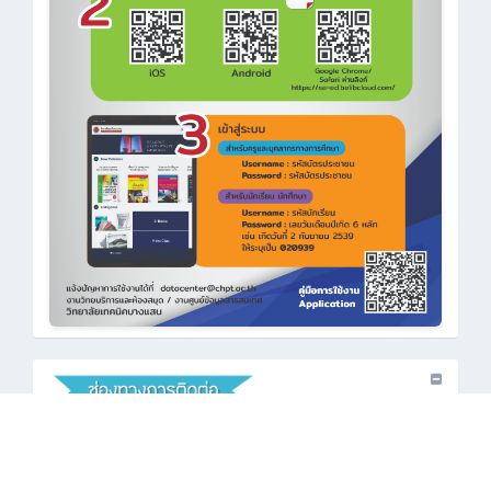
•
: 038-386-360
•
: saraban_cbi@chpt.ac.th
•
: www.chpt.ac.th