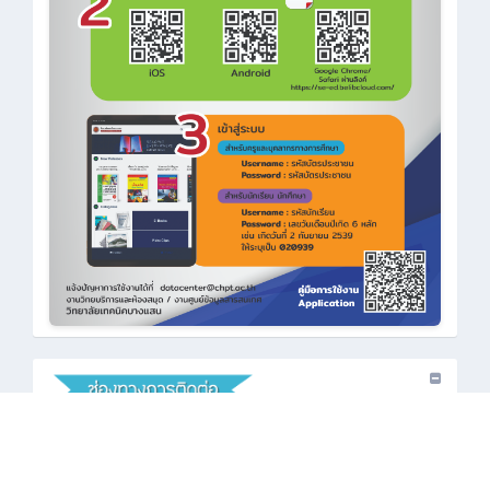
•
: 038-386-360
•
: saraban_cbi@chpt.ac.th
•
: www.chpt.ac.th