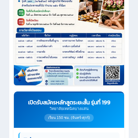
เปิดรับสมัครหลักสูตระยะสั้น รุ่นที่ 199
วิทยาลัยเทคนิคบางแสน
เรียน 150 ชม. (จันทร์-ศุกร์)