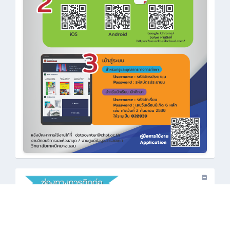
•
: 038-386-360
•
: saraban_cbi@chpt.ac.th
•
: www.chpt.ac.th