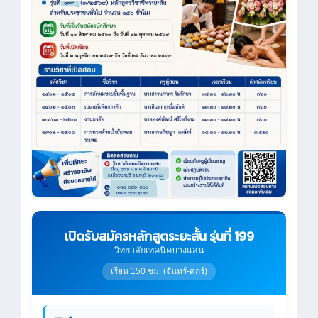
เปิดรับสมัครหลักสูตระยะสั้น รุ่นที่ 199
วิทยาลัยเทคนิคบางแสน
เรียน 150 ชม. (จันทร์-ศุกร์)