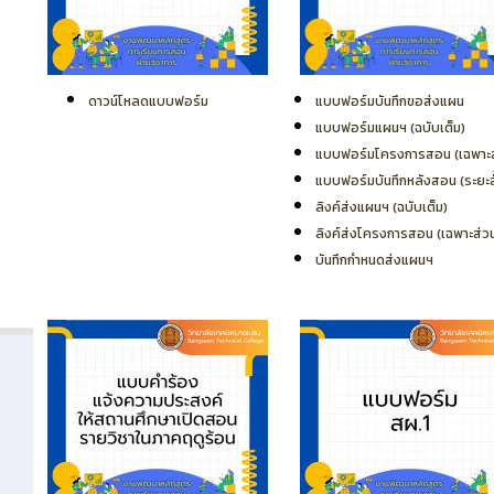
ดาวน์โหลดแบบฟอร์ม
แบบฟอร์มบันทึกขอส่งแผน
แบบฟอร์มแผนฯ (ฉบับเต็ม)
แบบฟอร์มโครงการสอน (เฉพาะส่
แบบฟอร์มบันทึกหลังสอน (ระยะสั
ลิงค์ส่งแผนฯ (ฉบับเต็ม)
ลิงค์ส่งโครงการสอน (เฉพาะส่วน
บันทึกกำหนดส่งแผนฯ