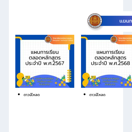
ดาวน์โหลด
ดาวน์โหลด