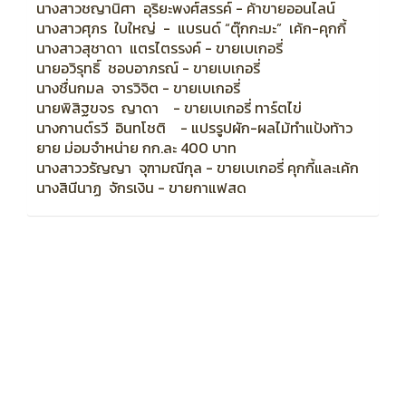
นางสาวชญานิศา อุริยะพงศ์สรรค์ - ค้าขายออนไลน์
นางสาวศุภร ใบใหญ่ - แบรนด์ “ตุ๊กกะมะ” เค้ก-คุกกี้
นางสาวสุชาดา แตรไตรรงค์ - ขายเบเกอรี่
นายอวิรุทธิ์ ชอบอาภรณ์ - ขายเบเกอรี่
นางชื่นกมล จารวิจิต - ขายเบเกอรี่
นายพิสิฐขจร ญาดา - ขายเบเกอรี่ ทาร์ตไข่
นางกานต์รวี อินทโชติ - แปรรูปผัก-ผลไม้ทำแป้งท้าว
ยาย ม่อมจำหน่าย กก.ละ 400 บาท
นางสาววรัญญา จุฑามณีกุล - ขายเบเกอรี่ คุกกี้และเค้ก
นางสินีนาฏ จักรเงิน - ขายกาแฟสด