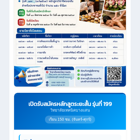
เปิดรับสมัครหลักสูตระยะสั้น รุ่นที่ 199
วิทยาลัยเทคนิคบางแสน
เรียน 150 ชม. (จันทร์-ศุกร์)